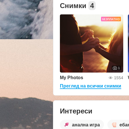
Снимки
4
БЕЗПЛАТНО
1
My Photos
1554
Преглед на всички снимки
Интереси
анална игра
еба