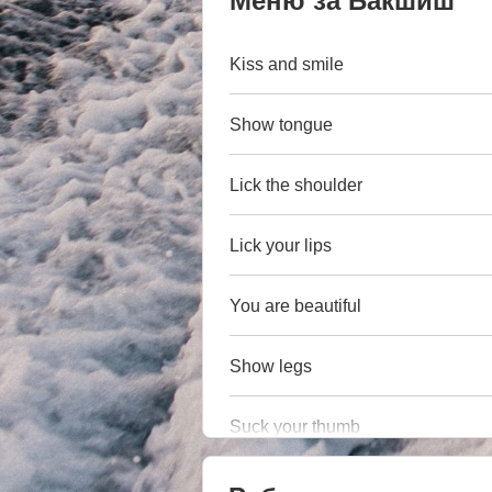
Меню за Бакшиш
Kiss and smile
Show tongue
Lick the shoulder
Lick your lips
You are beautiful
Show legs
Suck your thumb