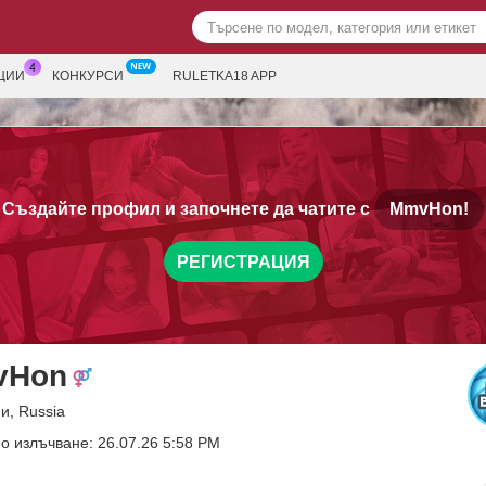
ЦИИ
КОНКУРСИ
RULETKA18 APP
Създайте профил и започнете да чатите с
MmvHon!
РЕГИСТРАЦИЯ
vHon
и, Russia
о излъчване: 26.07.26 5:58 PM