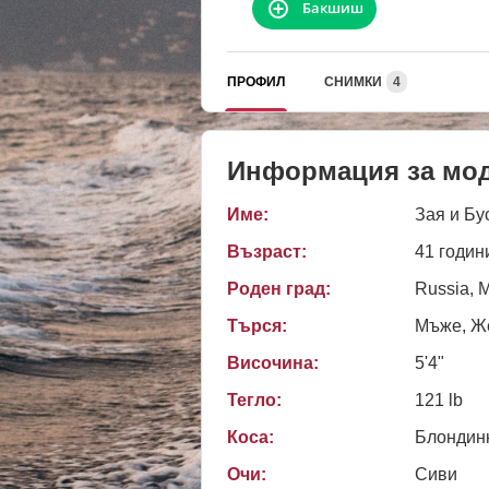
Бакшиш
ПРОФИЛ
СНИМКИ
4
Информация за мо
Име:
Зая и Бу
Възраст:
41 годин
Роден град:
Russia, 
Търся:
Мъже, Ж
Височина:
5'4"
Тегло:
121 lb
Коса:
Блондин
Очи:
Сиви