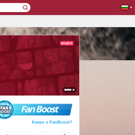
Fan Boost
Какво е FanBoost?