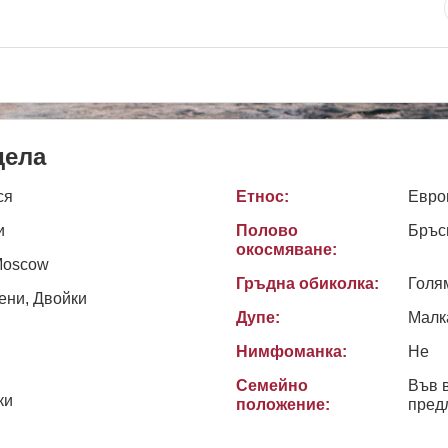
дела
ся
Етнос:
Евро
и
Полово
Бръс
окосмяване:
Moscow
Гръдна обиколка:
Голя
ени, Двойки
Дупе:
Малк
Нимфоманка:
Не
Семейно
Във 
ки
положение:
пред