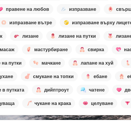
правене на любов
изпразване
свърш
изпразване вътре
изпразване върху лицет
к
лизане
лизане на путки
лизане
масаж
мастурбиране
свирка
на
 на путки
мачкане
лапане на хуй
ухане
смукане на топки
ебане
е
 в путката
дийптроут
чатене
дв
цуваща
чукане на крака
целуване