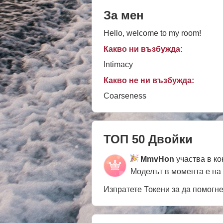
За мен
Hello, welcome to my room!
Какво ни възбужда:
Intimacy
Какво не ни възбужда:
Coarseness
ТОП 50 Двойки
MmvHon
участва в к
Моделът в момента е на
Изпратете Токени за да помогн