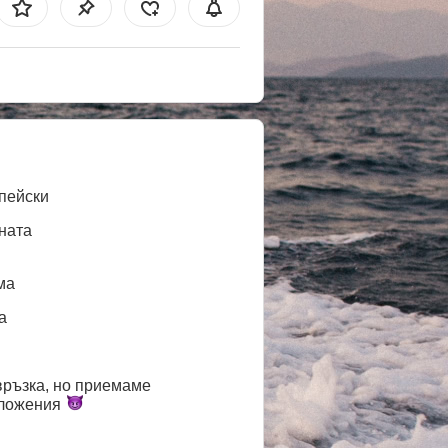
пейски
ната
ма
a
връзка, но приемаме
ложения