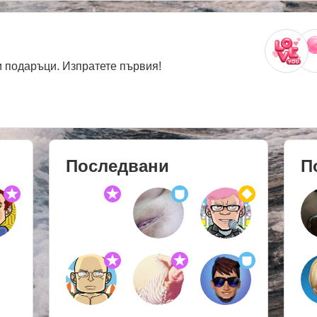
 подаръци. Изпратете първия!
Последвани
П