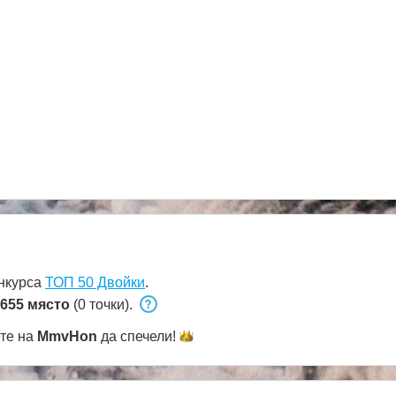
онкурса
ТОП 50 Двойки
.
655 място
(0 точки).
ете на
MmvHon
да
спечели!