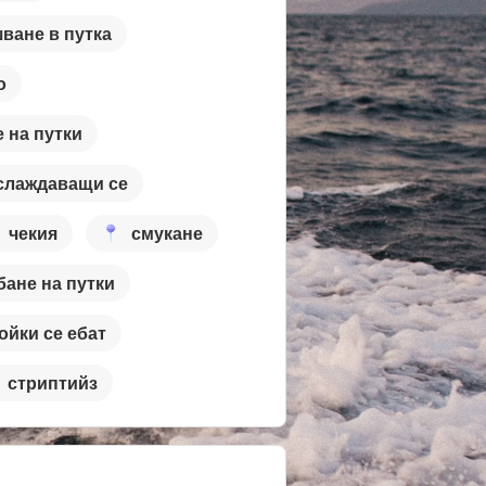
ване в путка
о
 на путки
слаждаващи се
чекия
смукане
бане на путки
ойки се ебат
стриптийз