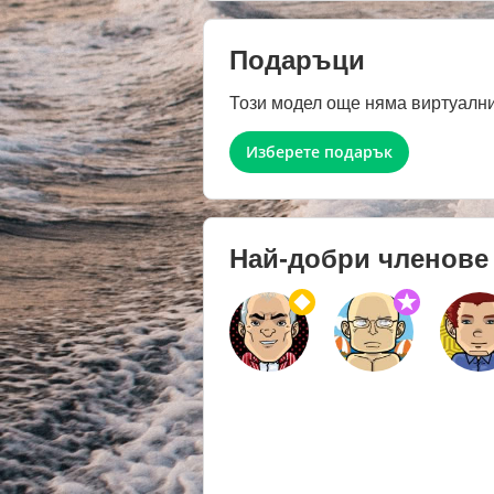
Подаръци
Този модел още няма виртуални
Изберете подарък
Най-добри членове