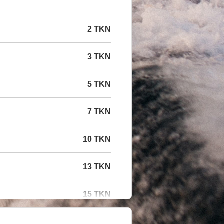
2 TKN
3 TKN
5 TKN
7 TKN
10 TKN
13 TKN
15 TKN