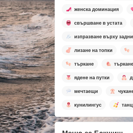
женска доминация
свършване в устата
изпразване върху задни
лизане на топки
търкане
търкане
ядене на путки
д
мечтаещи
чукане
кунилингус
тан