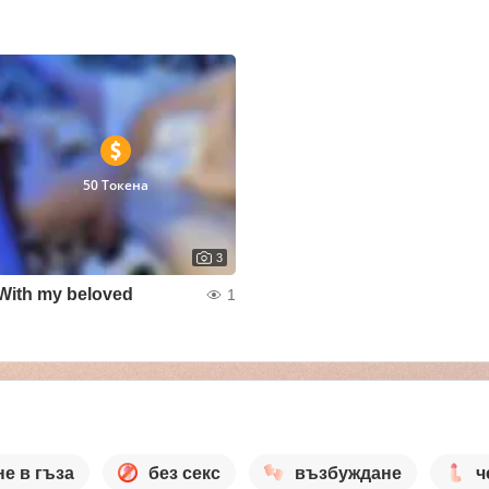
50 Токена
3
With my beloved
1
не в гъза
без секс
възбуждане
ч