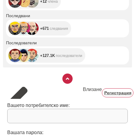
+12
члена
+671
Последвани
+671
следвания
+127.1K
Последователи
+127.1K
последователи
Влизане
Регистрация
Вашето потребителско име:
Вашата парола: