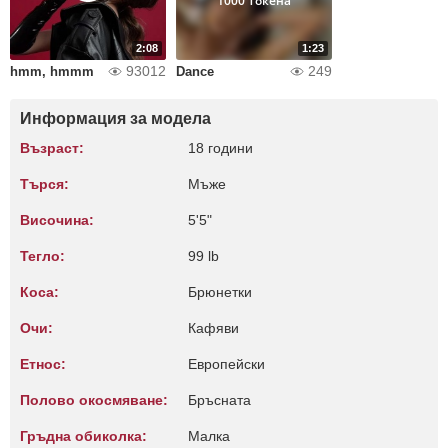
1000 Токена
2:08
1:23
93012
249
hmm, hmmm
Dance
Информация за модела
Възраст:
18 години
Търся:
Мъже
Височина:
5'5"
Тегло:
99 lb
Коса:
Брюнетки
Очи:
Кафяви
Етнос:
Европейски
Полово окосмяване:
Бръсната
Гръдна обиколка:
Малкa