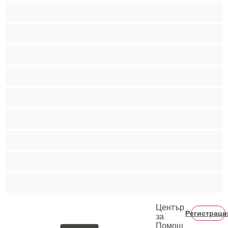
Мускулести
Най-добри за личен чат
Порно звезди
Пушещи жени
Средни гърди
Тийнейджъри 18+
Фетиш
Цветнокожи
Червенокоси
Център
Регистраци
за
Помощ