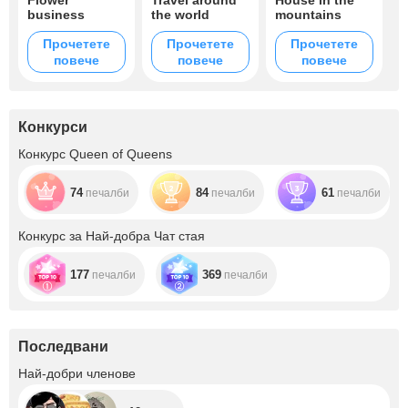
Flower
Travel around
House in the
business
the world
mountains
Прочетете
Прочетете
Прочетете
повече
повече
повече
Конкурси
Конкурс Queen of Queens
74
84
61
печалби
печалби
печалби
Конкурс за Най-добра Чат стая
177
369
печалби
печалби
Последвани
+12
Най-добри членове