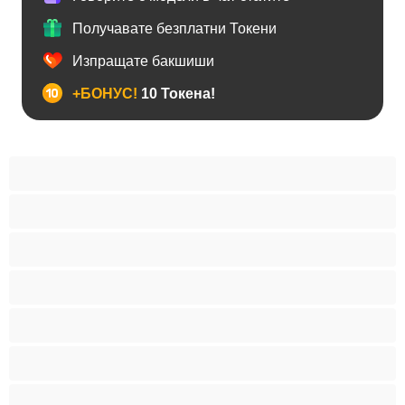
Получавате безплатни Токени
Изпращате бакшиши
+БОНУС!
10 Токена!
BDSM
Азиатки
Анален
Арабки
Бабички
Бели Момичета
Блондинки