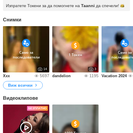
Изпратете Токени за да помогнете на
Taanni
да
спечели!
Снимки
Само за
Само за
1 Токен
последователи
последоват
14
3
5697
1195
Xxx
dandelion
Vacation 2024
Виж всички
Видеоклипове
БЕЗПЛАТНО